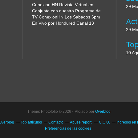
Conexion HN Revista Virtual en
29 Ma
Conjunto con nuestro Programa de
TV ConexionHN Los Sabados 6pm
En Vivo por Hondured Canal 13
29 Ma
10 Ag
Theme: Photofolio © 2026 - Alojado por
Overblog
 Overblog
Top artículos
Contacto
Abuse report
C.G.U.
Ingresos en 
Preferencias de las cookies