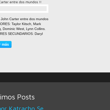
Carter entre dos mundos !!
comentario(s)
o: John Carter entre dos mundos
TORES: Taylor Kitsch, Mark
, Dominic West, Lynn Collins.
RES SECUNDARIOS: Daryl
a, Willem Dafoe, Thomas
 Church, Samantha Morton,
r más
n Hinds, David Schwimmer.
TOR: Andrew Stanton.
RAFIA:...
timos Posts
Sabor Katracho Servicio A Domicilio