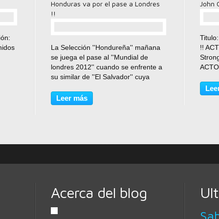
Honduras va por el pase a Londres
John 
!!
ión:
Titul
comentario(s)
nidos
La Selección ''Hondureña'' mañana
!! AC
se juega el pase al ''Mundial de
Strong
londres 2012'' cuando se enfrente a
ACTO
tico
su similar de ''El Salvador'' cuya
Sabar
para
Selección dejo fuera al favorito del
Haden
Lee
 Sam
torneo ''Estados Unidos'' en un
Ciara
Leer más
partido sumamente intenso que al
DIREC
final quedaron...
FOTOG
Acerca del blog
Ul