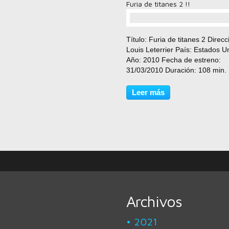
Furia de titanes 2 !!
comentario(s)
Título: Furia de titanes 2 Direcc
Louis Leterrier País: Estados U
Año: 2010 Fecha de estreno:
31/03/2010 Duración: 108 min.
Género: Drama, Acción, Fantás
Calificación: No recomendada 
Leer más
menores de 13 años Reparto:
Worthington, Gemma...
Archivos
2021