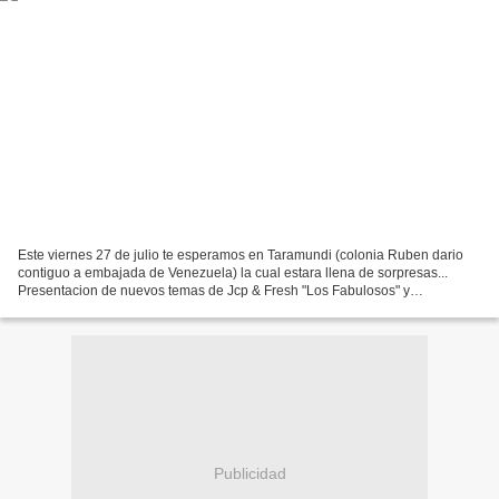
Este viernes 27 de julio te esperamos en Taramundi (colonia Ruben dario
contiguo a embajada de Venezuela) la cual estara llena de sorpresas...
Presentacion de nuevos temas de Jcp & Fresh "Los Fabulosos" y
lanzamiento oficial de video A POCA LUZ 2 junto...
Publicidad