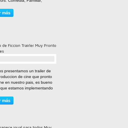
o/s: Comedia, Familiar,
ión, Fantástico Reparto: Neil
ck Harris, Jayma Mays, Hank
r más
, Jonathan Winters, Katy Perry,
Cumming,...
 de Ficcion Trairler Muy Pronto
nes
comentario(s)
es presentamos un trailer de
roduccion de cine que pronto
ene en nuestro pais, es bueno
 que estamos implementando
 es el arte del cine... y
zando diversos proyectos para
r más
trar que en Honduras
s pasion por este...
anece igual para todos Muy