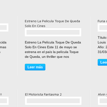
Estreno La Película Toque De Queda
Furia 
Solo En Cines
Título
comentario(s)
ucida
Estreno La Película Toque De Queda
Louis 
lmas
Solo En Cines Este 11 de mayo se
Año: 
s
estrena en el país la película Toque
31/03
cción.
de Queda, un thriller que nos
Géner
remonta a la noche del golpe de
Calif
Lee
estado en Honduras, y que nos
menor
Leer más
ea
muestra una situación de suspenso,
Worth
entre tres personajes,...
!!
El Motorista Fantasma 2
Alvin 