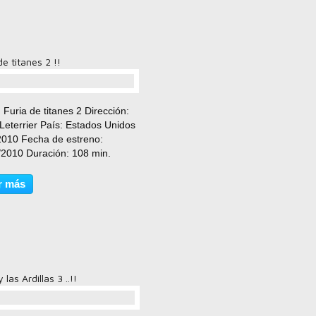
de titanes 2 !!
comentario(s)
: Furia de titanes 2 Dirección:
Leterrier País: Estados Unidos
2010 Fecha de estreno:
/2010 Duración: 108 min.
o: Drama, Acción, Fantástico
icación: No recomendada para
r más
es de 13 años Reparto: Sam
ington, Gemma...
y las Ardillas 3 ..!!