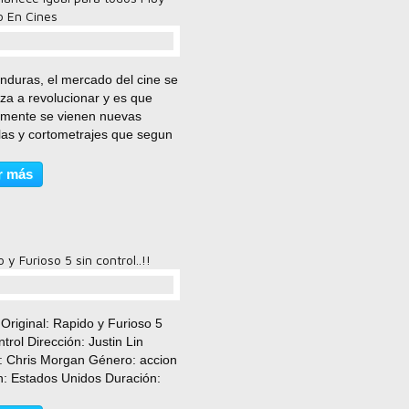
o En Cines
comentario(s)
nduras, el mercado del cine se
za a revolucionar y es que
mente se vienen nuevas
ulas y cortometrajes que segun
tarios prometen mucho en el
 del cine Hondureño... Segun
r más
 en una entrevista en TV
taron que se vienen...
 y Furioso 5 sin control..!!
comentario(s)
 Original: Rapido y Furioso 5
ntrol Dirección: Justin Lin
: Chris Morgan Género: accion
n: Estados Unidos Duración:
inutos Clasificación: AM13