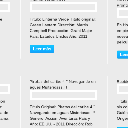
Pront
comentario(s)
he
Título: Linterna Verde Título original:
Green Lantern Dirección: Martin
En Ho
Campbell Producción: Grant Major
empie
País: Estados Unidos Año: 2011
nueva
Fecha de estreno: 2011-07-29
pelic
teley,
Género/s: Acción, Ciencia ficción
comen
Leer más
ey,
Reparto: Ryan Reynolds, Blake
mundo
Lee
nces
Lively, Peter Sarsgaard,...
vimos
comen
Piratas del caribe 4 '' Navegando en
Rapido
aguas Misteriosas..!!
ión
Título
comentario(s)
s:
Título Original: Piratas del caribe 4 ''
sin co
ha de
Navegando en aguas Misteriosas..!!
Guión
rama,
Género: Acción. Aventuras País y
Orige
cia
Año: EE.UU. - 2011 Dirección: Rob
129 m