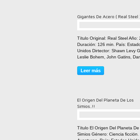
Gigantes De Acero ( Real Steel 
comentario(s)
Título Original: Real Steel Año:
Duración: 126 min. País: Estad
Unidos Dirtector: Shawn Levy G
Leslie Bohem, John Gatins, Da
Gilroy, Jeremy Leven (Historia c
Richard Matheson) Música: Da
Leer más
Elfman Fotografía: Mauro Fiore
Reparto: Hugh...
El Origen Del Planeta De Los
Simios..!!
comentario(s)
Título El Origen Del Planeta De
Simios Género: Ciencia ficción.