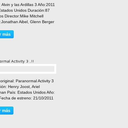
comentario(s)
: Alvin y las Ardillas 3 Año:2011
Estados Unidos Duración:87
s Director:Mike Mitchell
:Jonathan Aibel, Glenn Berger
a:Mark Mothersbaugh
rafía:Thomas E. Ackerman
r más
to:Animation, Andy Buckley,
 Gottlieb, Tucker Albrizzi...
rmal Activity 3 ..!!
comentario(s)
 original: Paranormal Activity 3
ión: Henry Joost, Ariel
an País: Estados Unidos Año:
Fecha de estreno: 21/10/2011
ión: 84 minutos Género/s:
 Reparto: Katie Featherston,
r más
ue Grayden, Lauren Bittner,
Csengery,...