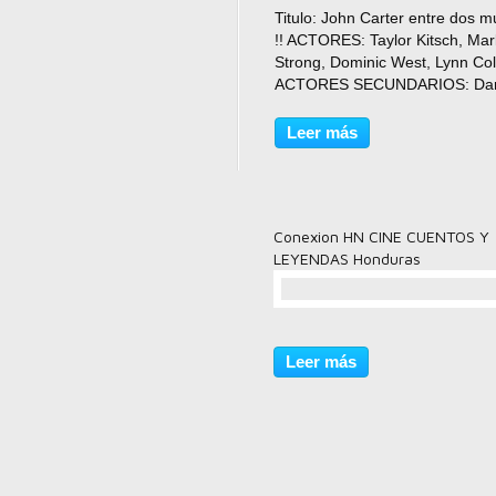
comentario(s)
Titulo: John Carter entre dos 
!! ACTORES: Taylor Kitsch, Mar
Strong, Dominic West, Lynn Coll
ACTORES SECUNDARIOS: Dar
Sabara, Willem Dafoe, Thomas
Haden Church, Samantha Mort
Leer más
Ciaran Hinds, David Schwimme
DIRECTOR: Andrew Stanton.
FOTOGRAFIA:...
Conexion HN CINE CUENTOS Y
LEYENDAS Honduras
comentario(s)
Leer más