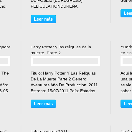
s
DE POSEI2 (EL REGRESO)
Géner
Año:
PELICULA HONDUREÑA.
Animac
r:
PROTAGONIZADA POR: LILY
Patri
Lee
PORTILLO, LEONELA PAZ Y
Azaria
Leer más
ELIZABETH IZAGUIRRE. CO-
Alan 
PROTAGONIZADA POR: ANUAR
VINDEL, CAROL PORTILLO,
CARMEN SANDOVAL, KAREN...
ngador
Harry Potter y las reliquias de la
Mundo
muerte: Parte 2
en ci
comentario(s)
: The
Titulo: Harry Potter Y Las Reliquias
Aqui l
De La Muerte Parte 2 Genero:
una p
 Año:
Aventuras Año De Produccion: 2011
se vi
8-05
Estreno: 15/07/2011 País: Estados
saber
encia
Unidos Harry Potter Y Las Reliquias
lo que
Hayley
De La Muerte Parte 2 Reparto:
reali
Leer más
Lee
Lee
Emma Watson, Daniel Radcliffe,
demos
Ralph Fiennes, Helena...
tenemo
on''
linterna verde 2011
No Am