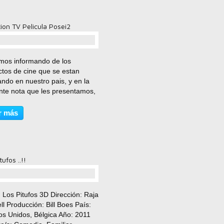
ion TV Pelicula Posei2
comentario(s)
mos informando de los
ctos de cine que se estan
ando en nuestro pais, y en la
ente nota que les presentamos,
tamos sobre una pelicula que
estreno en las salas de cine
r más
nal..y segun comentarios del
o esta de 10,...
tufos ..!!
comentario(s)
: Los Pitufos 3D Dirección: Raja
l Producción: Bill Boes País:
os Unidos, Bélgica Año: 2011