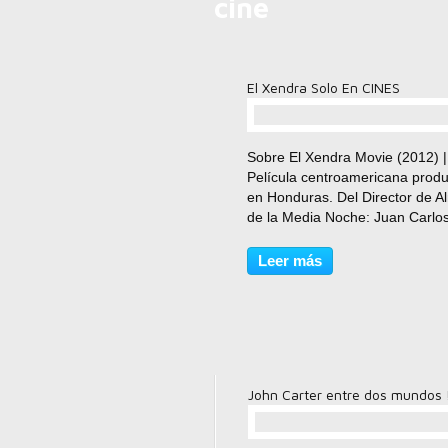
cine
El Xendra Solo En CINES
comentario(s)
Sobre El Xendra Movie (2012) |
Película centroamericana prod
en Honduras. Del Director de A
de la Media Noche: Juan Carlo
Fanconi | Actuamente en produ
SÓLO EN CINES OCT 2012
Leer más
Descripción 4 Científicos
centroamericanos tienen la tar
de...
John Carter entre dos mundos 