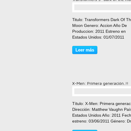
comentario(s)
Titulo: Transformers Dark Of T
Moon Genero: Accion Año De
Produccion: 2011 Estreno en
Estados Unidos: 01/07/2011
Reparto: Shia LaBeouf, Josh
Duhamel, Rosie Huntington-Whi
Leer más
John Malkovich, Patrick Demps
Ken Jeong, John Turturro, Fra
McDormand,...
X-Men: Primera generación..!!
comentario(s)
Título: X-Men: Primera generac
Dirección: Matthew Vaughn Paí
Estados Unidos Año: 2011 Fec
estreno: 03/06/2011 Género: D
Thriller, Aventuras, Acción, Cien