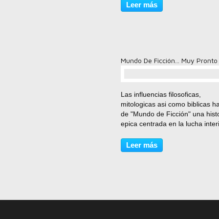
ficción Reparto: Jennifer Lawre
Leer más
Rose Byrne, January Jones, Mi
Fassbender,...
Mundo De Ficción... Muy Pronto
comentario(s)
Las influencias filosoficas,
mitologicas asi como biblicas h
de "Mundo de Ficción" una hist
epica centrada en la lucha inter
cada uno por saber cual es nue
lugar, forzando un analisis de
Leer más
nuestra realidad y nuestro prop
en el mundo....