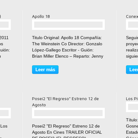
)
Apollo 18
Conex
comentario(s)
 2011
Titulo Original: Apollo 18 Compañía:
Segui
os
The Weinstein Co Director: Gonzalo
proye
uión:
López-Gallego Escritor - Guión:
realiz
n
Brian Miller Elenco – Reparto: Jenny
sigui
orta:
Jue, Johanna Ray, Maureen Webb
comen
nny
Genero: Ciencia Ficción, Horror,
ya se 
Leer más
Lee
Suspenso Estreno: 2 de Septimbre
nacio
del 2011 Sinopsis:Oficialmente...
public
Posei2 "El Regreso" Estreno 12 de
Los Pi
Agosto
Título
comentario(s)
 Los
Posei2 "El Regreso" Estreno 12 de
Gosnel
Agosto En Cines TRAILER OFICIAL
Estad