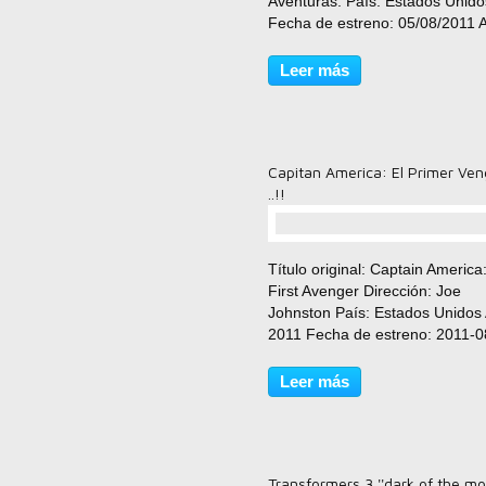
Aventuras. País: Estados Unido
Fecha de estreno: 05/08/2011 
2011 Duración: 110 min. Directo
Rupert Wyatt Guión: Rick Jaffa,
Leer más
Amanda Silver (Novela: Pierre
Boulle) Música: Patrick...
Capitan America: El Primer Ve
..!!
comentario(s)
Título original: Captain America
First Avenger Dirección: Joe
Johnston País: Estados Unidos
2011 Fecha de estreno: 2011-0
Género/s: Acción, Aventura, Ci
Ficción Reparto: Chris Evans, 
Leer más
Atwell, Hugo Weaving, Tommy 
Jones, Sebastian...
Transformers 3 ''dark of the mo