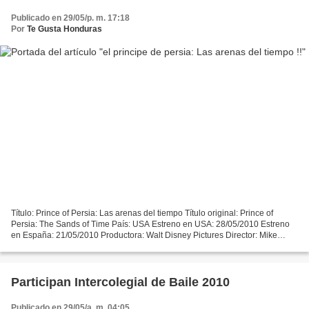
Publicado en 29/05/p. m. 17:18
Por
Te Gusta Honduras
Título: Prince of Persia: Las arenas del tiempo Título original: Prince of
Persia: The Sands of Time País: USA Estreno en USA: 28/05/2010 Estreno
en España: 21/05/2010 Productora: Walt Disney Pictures Director: Mike
Newell Guión: Doug Miro, Carlo Bernard,...
Participan Intercolegial de Baile 2010
Publicado en 29/05/a. m. 04:05