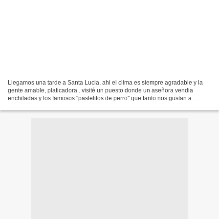
Llegamos una tarde a Santa Lucia, ahi el clima es siempre agradable y la
gente amable, platicadora.. visité un puesto donde un aseñora vendia
enchiladas y los famosos ''pastelitos de perro'' que tanto nos gustan a
muchos hondureños, no podian faltar las...