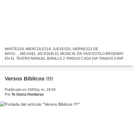
MARTES18, MIERCOLES19, JUEVES20, VIERNES21 DE
MAYO......MICHAEL JACKSON EL MUSICAL EN VIVO ESTILO BRODWAY
EN EL TEATRO MANUEL BONILLA 2 TANDAS CADA DIA TANDAS 5:00PM
Y 8:00PM TE ESPERAMOS ........ ALGO NUNCA ANTES VISTO EN
HONDURAS..... POSDATA: LA INTEPRETACION...
Versos Biblicos !!!!
Publicado en 18/05/p. m. 19:05
Por
Te Gusta Honduras