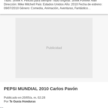
Título: Shrek 4: Felices para siempre Título original: Shrek Forever After
Dirección: Mike Mitchell País: Estados Unidos Año: 2010 Fecha de estreno:
09/07/2010 Género: Comedia, Animación, Aventuras, Fantástico
Calificación: Apta para todos los públicos...
Publicidad
PEPSI MUNDIAL 2010 Carlos Pavón
Publicado en 20/05/a. m. 02:28
Por
Te Gusta Honduras