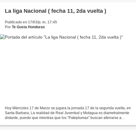
La liga Nacional ( fecha 11, 2da vuelta )
Publicado en 17/03/p. m. 17:45
Por
Te Gusta Honduras
Hoy Míercoles 17 de Marzo se jugara la jornada 17 de la segunda vuelta, en
Santa Barbara; La realidad de Real Juventud y Motagua es diametralmente
distante, puesto que mientras que los “Pateplumas” buscan aferrarse a
cualquier costo a la Primera División,...