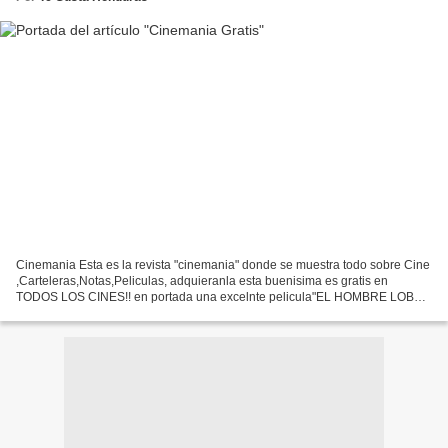
Cinemania Esta es la revista "cinemania" donde se muestra todo sobre Cine
,Carteleras,Notas,Peliculas, adquieranla esta buenisima es gratis en
TODOS LOS CINES!! en portada una excelnte pelicula"EL HOMBRE LOBO"
es de terror del buenoo jajaja no se la...