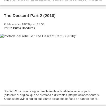
choque no se pudo realizar...
The Descent Part 2 (2010)
Publicado en 18/03/p. m. 15:53
Por
Te Gusta Honduras
SINOPSIS:La historia sigue directamente al final de la versión yanki
(diferente al original que se prestaba a diferentes interpretaciones sobre si
Sarah sobrevivía o no) en que Sarah escapaba bañada en sangre por el
agujero. Mientras tanto el sheriff...