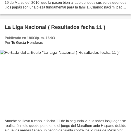
19 de Marzo del 2010, que la pasen bien a lado de todos sus seres queridos
, los papás son una pieza fundamental para la famila, Cuando nací mi padre
era un ser que a veces aparecía...
La Liga Nacional ( Resultados fecha 11 )
Publicado en 18/03/p. m. 16:03
Por
Te Gusta Honduras
Anoche se llevo a cabo la fecha 11 de la segunda vuelta todos los juegos se
realizarón solo quedo pendiente el juego del Marathón ante Hispano debido
a que los verdes tienen un patido de vuelta contra los Pumas de Mexico;otro