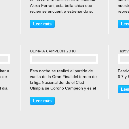
Alexa Ferrari, esta bella chica que
nuest
recien se encuentra estrenando su
repre
nuevo sencillo "MIRAME'' - Alexa
event
Ferrari Feat. Dyland y Lenny... les
donde
Leer más
Lee
recomendamos que escuchen esta
Hondur
gran cancion,...
ocasio
OLIMPIA CAMPEÓN 2010
Festiv
comentario(s)
tar a
Esta noche se realizó el partido de
Festiv
s de
vuelta de la Gran Final del torneo de
6.7 y
n
la liga Nacional donde el Clud
l dia
Olimpia se Corono Campeón y es el
Lee
ón se
nuevo Monarcas de Honduras y
go de
suma otra Copa a su estante de
Leer más
trofeos, el partido estuvo de ida y
vuelta por parte...