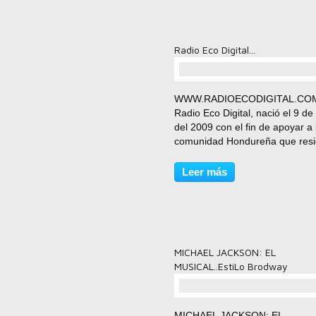
Radio Eco Digital...
comentario(s)
WWW.RADIOECODIGITAL.CO
Radio Eco Digital, nació el 9 d
del 2009 con el fin de apoyar a 
comunidad Hondureña que resi
Estados Unidos de America y a
nuestros artistas nacionales, c
Leer más
mencionar que es la única en s
clase en la USA, la radio...
MICHAEL JACKSON: EL
MUSICAL..EstiLo Brodway
comentario(s)
MICHAEL JACKSON: EL