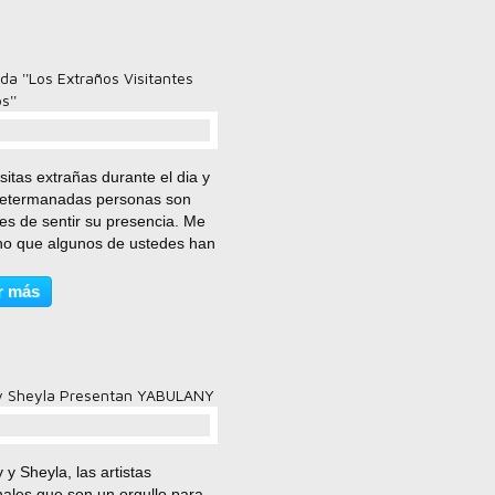
a ''Los Extraños Visitantes
s''
comentario(s)
sitas extrañas durante el dia y
determanadas personas son
es de sentir su presencia. Me
no que algunos de ustedes han
o una experiencia que se
ce de una manera rápida,
r más
s en una fracción de segundo.
añana llegue...
y Sheyla Presentan YABULANY
comentario(s)
 y Sheyla, las artistas
nales que son un orgullo para