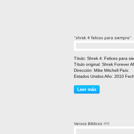
''shrek 4 felices para siempre''
comentario(s)
Título: Shrek 4: Felices para s
Título original: Shrek Forever Af
Dirección: Mike Mitchell País:
Estados Unidos Año: 2010 Fec
estreno: 09/07/2010 Género:
Comedia, Animación, Aventuras
Leer más
Fantástico Calificación: Apta pa
todos los públicos...
Versos Biblicos !!!!