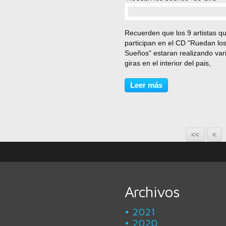
comentario(s)
Recuerden que los 9 artistas q
participan en el CD "Ruedan lo
Sueños" estaran realizando var
giras en el interior del pais,
proximamente y para comenza
estaran en la bella ciudad de
Leer más
Comayague dando un super m
concierto promocionando estos
temas...
<<
<
Archivos
2021
2020