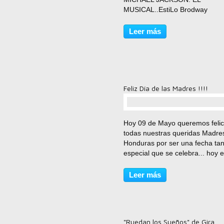
MUSICAL..EstiLo Brodway
Leer más
Feliz Día de las Madres !!!!
comentario(s)
Hoy 09 de Mayo queremos felici
todas nuestras queridas Madre
Honduras por ser una fecha ta
especial que se celebra... hoy e
de las Madres, dicha celebraci
lleva a cabo el segundo Domin
Leer más
Mayo de todos los años para la
persona más...
"Ruedan los Sueños" de Gira