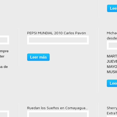
produ
por n
Lee
puede
Hotel 
PEPSI MUNDIAL 2010 Carlos Pavón
Michae
desde
comentario(s)
iempre
ter
MART
Leer más
JUEV
ha de
MAYO.
MUSI
,
BROD
ra
BONI
Lee
TAND
ESPER
ANTES
POSDA
Ruedan los Sueños en Comayagua...
Sherr
Extra