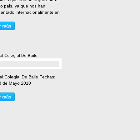
ro pais, ya que nos han
sentado internacionalmente en
os y concursos importantes
 han puesto el nombre de
r más
as en lo mas alto... en esta
n estas dos preciosas...
al Colegial De Baile
comentario(s)
al Colegial De Baile Fechas:
 8 de Mayo 2010
r más