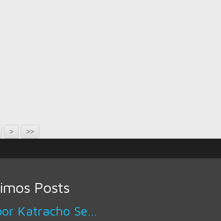
>
>>
timos Posts
Sabor Katracho Servicio A Domicilio