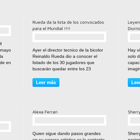
presente para disfrutar de esta...
Rueda da la lista de los convocados
Leyend
para el Mundial !!!!
Diurno
M
comentario(s)
e mayo
Ayer el director tecnico de la bicolor
Hay vi
la
Reinaldo Rueda dio a conocer el
solo 
de en
listado de los 30 jugadores que
capac
buscarán quedar entre los 23
imagi
abe
definitivos que viajarán al mundial de
tenid
u
Sudafrica 2010 aseguro que no fue
produ
Leer más
Lee
facil decidir quienes no viajarán con
quizá
nosotros,...
Una m
Alexa Ferrari
Sherr
comentario(s)
Quien sigue dando pasos grandes
Sherry
en su carrera artistica es la cantante
nacio