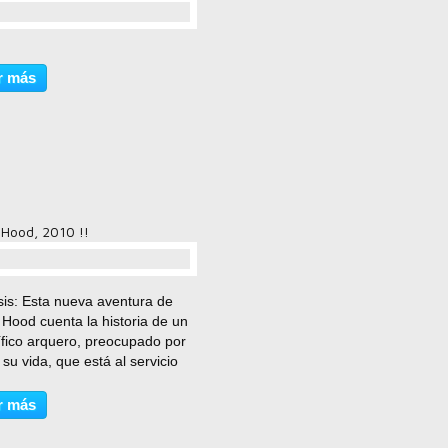
comentario(s)
r más
 Hood, 2010 !!
comentario(s)
sis: Esta nueva aventura de
Hood cuenta la historia de un
fico arquero, preocupado por
 su vida, que está al servicio
y Ricardo y lucha contra las
s francesas. Cuando Ricardo
r más
, Robin se traslada a
gham, una...