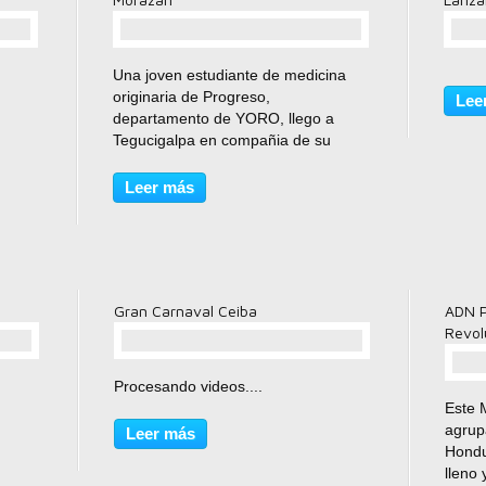
comentario(s)
Una joven estudiante de medicina
originaria de Progreso,
Lee
departamento de YORO, llego a
Tegucigalpa en compañia de su
padre quien le usco alijamiento en
un acasa que estaba ubicada en las
Leer más
cercanias del Estadio Nacional. Me
hice amigo de ella porque conocia...
Gran Carnaval Ceiba
ADN P
Revol
comentario(s)
Procesando videos....
Este 
agrup
Leer más
Hondu
lleno