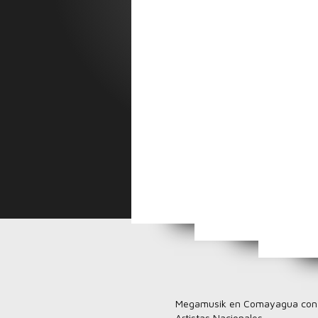
Top 5 Villancicos Na
Top 5 Videos Nuevos de 
Actividades par
Sabor 
Megamusik en Comayagua con 
Artistas Nacionales