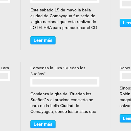
comentario(s)
Este sabado 15 de mayo la bella
ciudad de Comayagua fue sede de
la gira nacional que esta realizando
Lee
LOTELHSA para promocionar el CD
"Ruedan los Sueños", donde como
muchos ya saben 9 de nuestros
Leer más
mejores artistas nacionales
participan y nos deleitan con...
 Lara
Comienza la Gira "Ruedan los
Robin
Sueños"
Sinop
comentario(s)
Comienza la gira de "Ruedan los
Robin 
Sueños" y el proximo concierto se
magní
hara en la bella Ciudad de
salvar
Comayagua, donde los artistas que
del re
integran esta produccion
tropa
Lee
discografica se haran presentes para
muere
Leer más
deleitar al publico que estara
Nottin