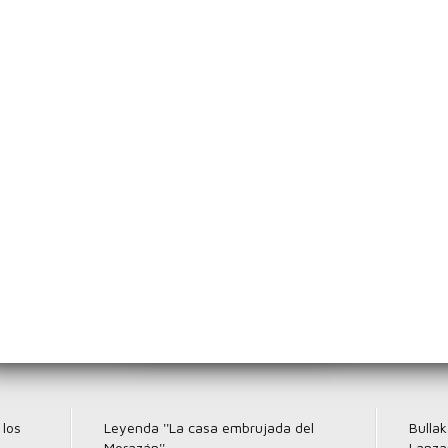
Emily Lizzel nos presenta Los Beneficios de tomar Agua
Sabor Katracho
Emily Lizzel nos presenta su súper Poder de los Valores
videños
Diablos Negro
Artistas Hondureños
Fortaleza de San 
a Mejorar la Letra
La limpia, la Chancha y la Santa Mar
Katracho Servicio A Domicilio
los
Leyenda ''La casa embrujada del
Bullak
Morazán''
Lanza