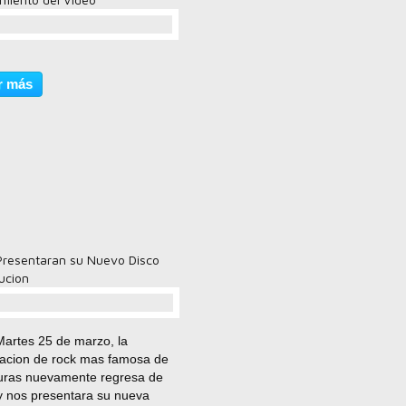
comentario(s)
r más
resentaran su Nuevo Disco
ucion
comentario(s)
Martes 25 de marzo, la
acion de rock mas famosa de
ras nuevamente regresa de
 y nos presentara su nueva