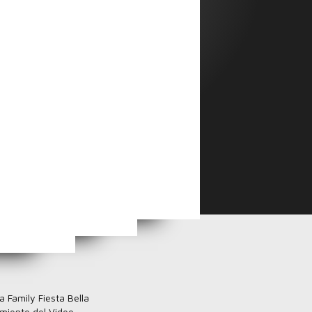
s Unplugged
Fernando Omoa Cortes
ía
a Family Fiesta Bella
miento del Video