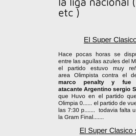
la liga nacional
etc )
El Super Clasico
Hace pocas horas se disput
entre las aguílas azules del Mo
el partido estuvo muy re
area Olimpista contra el 
marco penalty y fue 
atacante Argentino sergio 
que Huvo en el partido que
Olimpia 0...... el partido de 
las 7:30 p....... todavia falt
la Gram Final.......
El Super Clasico 