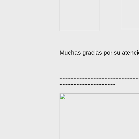
Muchas gracias por su atención
---------------------------------------------------
------------------------------------