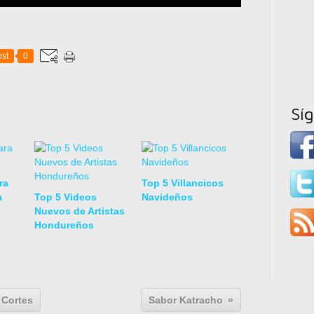
st
0
Sí
ra
Top 5 Villancicos
a
Top 5 Videos
Navideños
Nuevos de Artistas
Hondureños
 Cortes
Sabor Katracho