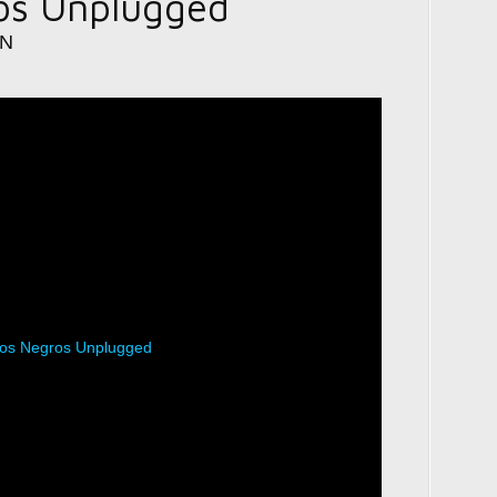
os Unplugged
HN