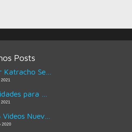
mos Posts
Sabor Katracho Servicio A Domicilio
 2021
Actividades para Mejorar la Letra
 2021
Top 5 Videos Nuevos de Artistas Hondureños
o 2020