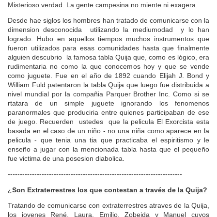
Misterioso verdad. La gente campesina no miente ni exagera.
Desde hae siglos los hombres han tratado de comunicarse con la
dimension desconocida utilizando la mediumodad y lo han
logrado. Hubo en aquellos tiempos muchos instrumentos que
fueron utilizados para esas comunidades hasta que finalmente
alguien descubrio la famosa tabla Quija que, como es lógico, era
rudimentaria no como la que conocemos hoy y que se vende
como juguete. Fue en el año de 1892 cuando Elijah J. Bond y
William Fuld patentaron la tabla Quija que luego fue distribuida a
nivel mundial por la compañia Parquer Brother Inc. Como si se
rtatara de un simple juguete ignorando los fenomenos
paranormales que produciria entre quienes participaban de ese
de juego. Recuerden ustedes que la pelicula El Exorcista esta
basada en el caso de un niño - no una niña como aparece en la
pelicula - que tenia una tia que practicaba el espiritismo y le
enseño a jugar con la mencionada tabla hasta que el pequeño
fue victima de una posesion diabolica.
------------------------------------------------------------------------
¿
Son Extraterrestres los que contestan a través de la Quija?
Tratando de comunicarse con extraterrestres atraves de la Quija,
los jovenes René, Laura, Emilio, Zobeida y Manuel cuyos