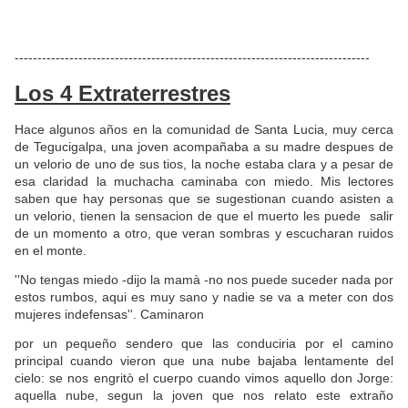
medio de comunicación del mundo entero que ‘’no estamos solos
en el UNIVERSO’’.
------------------------------------------------------------------------------
Los 4 Extraterrestres
Hace algunos años en la comunidad de Santa Lucia, muy cerca
de Tegucigalpa, una joven acompañaba a su madre despues de
un velorio de uno de sus tios, la noche estaba clara y a pesar de
esa claridad la muchacha caminaba con miedo. Mis lectores
saben que hay personas que se sugestionan cuando asisten a
un velorio, tienen la sensacion de que el muerto les puede salir
de un momento a otro, que veran sombras y escucharan ruidos
en el monte.
''No tengas miedo -dijo la mamà -no nos puede suceder nada por
estos rumbos, aqui es muy sano y nadie se va a meter con dos
mujeres indefensas''. Caminaron
por un pequeño sendero que las conduciria por el camino
principal cuando vieron que una nube bajaba lentamente del
cielo: se nos engritò el cuerpo cuando vimos aquello don Jorge:
aquella nube, segun la joven que nos relato este extraño