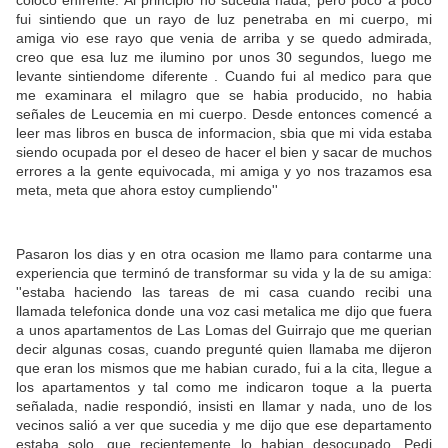
fui sintiendo que un rayo de luz penetraba en mi cuerpo, mi
amiga vio ese rayo que venia de arriba y se quedo admirada,
creo que esa luz me ilumino por unos 30 segundos, luego me
levante sintiendome diferente . Cuando fui al medico para que
me examinara el milagro que se habia producido, no habia
señales de Leucemia en mi cuerpo. Desde entonces comencé a
leer mas libros en busca de informacion, sbia que mi vida estaba
siendo ocupada por el deseo de hacer el bien y sacar de muchos
errores a la gente equivocada, mi amiga y yo nos trazamos esa
meta, meta que ahora estoy cumpliendo''
Pasaron los dias y en otra ocasion me llamo para contarme una
experiencia que terminó de transformar su vida y la de su amiga:
''estaba haciendo las tareas de mi casa cuando recibi una
llamada telefonica donde una voz casi metalica me dijo que fuera
a unos apartamentos de Las Lomas del Guirrajo que me querian
decir algunas cosas, cuando pregunté quien llamaba me dijeron
que eran los mismos que me habian curado, fui a la cita, llegue a
los apartamentos y tal como me indicaron toque a la puerta
señalada, nadie respondió, insisti en llamar y nada, uno de los
vecinos salió a ver que sucedia y me dijo que ese departamento
estaba solo, que recientemente lo habian desocupado. Pedi