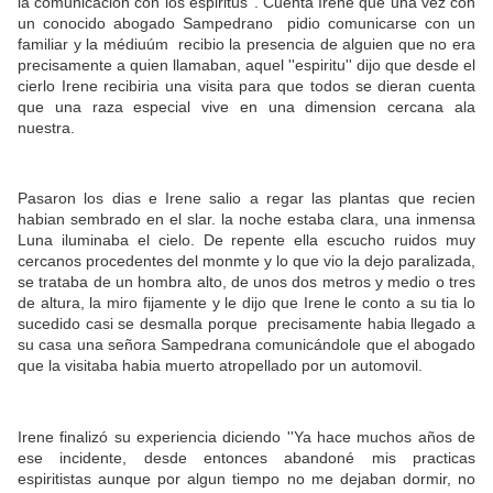
la comunicacion con los espiritus''. Cuenta Irene que una vez con
un conocido abogado Sampedrano pidio comunicarse con un
familiar y la médiuúm recibio la presencia de alguien que no era
precisamente a quien llamaban, aquel ''espiritu'' dijo que desde el
cierlo Irene recibiria una visita para que todos se dieran cuenta
que una raza especial vive en una dimension cercana ala
nuestra.
Pasaron los dias e Irene salio a regar las plantas que recien
habian sembrado en el slar. la noche estaba clara, una inmensa
Luna iluminaba el cielo. De repente ella escucho ruidos muy
cercanos procedentes del monmte y lo que vio la dejo paralizada,
se trataba de un hombra alto, de unos dos metros y medio o tres
de altura, la miro fijamente y le dijo que Irene le conto a su tia lo
sucedido casi se desmalla porque precisamente habia llegado a
su casa una señora Sampedrana comunicándole que el abogado
que la visitaba habia muerto atropellado por un automovil.
Irene finalizó su experiencia diciendo ''Ya hace muchos años de
ese incidente, desde entonces abandoné mis practicas
espiritistas aunque por algun tiempo no me dejaban dormir, no