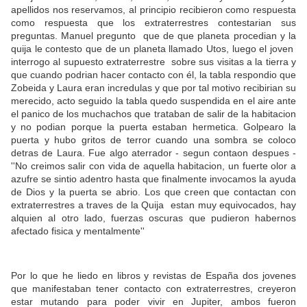
apellidos nos reservamos, al principio recibieron como respuesta
como respuesta que los extraterrestres contestarian sus
preguntas. Manuel pregunto que de que planeta procedian y la
quija le contesto que de un planeta llamado Utos, luego el joven
interrogo al supuesto extraterrestre sobre sus visitas a la tierra y
que cuando podrian hacer contacto con él, la tabla respondio que
Zobeida y Laura eran incredulas y que por tal motivo recibirian su
merecido, acto seguido la tabla quedo suspendida en el aire ante
el panico de los muchachos que trataban de salir de la habitacion
y no podian porque la puerta estaban hermetica. Golpearo la
puerta y hubo gritos de terror cuando una sombra se coloco
detras de Laura. Fue algo aterrador - segun contaon despues -
''No creimos salir con vida de aquella habitacion, un fuerte olor a
azufre se sintio adentro hasta que finalmente invocamos la ayuda
de Dios y la puerta se abrio. Los que creen que contactan con
extraterrestres a traves de la Quija estan muy equivocados, hay
alquien al otro lado, fuerzas oscuras que pudieron habernos
afectado fisica y mentalmente''
Por lo que he liedo en libros y revistas de España dos jovenes
que manifestaban tener contacto con extraterrestres, creyeron
estar mutando para poder vivir en Jupiter, ambos fueron