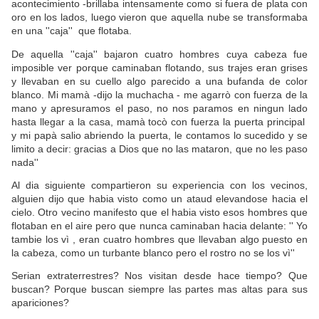
acontecimiento -brillaba intensamente como si fuera de plata con
oro en los lados, luego vieron que aquella nube se transformaba
en una ''caja'' que flotaba.
De aquella ''caja'' bajaron cuatro hombres cuya cabeza fue
imposible ver porque caminaban flotando, sus trajes eran grises
y llevaban en su cuello algo parecido a una bufanda de color
blanco. Mi mamà -dijo la muchacha - me agarrò con fuerza de la
mano y apresuramos el paso, no nos paramos en ningun lado
hasta llegar a la casa, mamà tocò con fuerza la puerta principal
y mi papà salio abriendo la puerta, le contamos lo sucedido y se
limito a decir: gracias a Dios que no las mataron, que no les paso
nada''
Al dia siguiente compartieron su experiencia con los vecinos,
alguien dijo que habia visto como un ataud elevandose hacia el
cielo. Otro vecino manifesto que el habia visto esos hombres que
flotaban en el aire pero que nunca caminaban hacia delante: '' Yo
tambie los vì , eran cuatro hombres que llevaban algo puesto en
la cabeza, como un turbante blanco pero el rostro no se los vì''
Serian extraterrestres? Nos visitan desde hace tiempo? Que
buscan? Porque buscan siempre las partes mas altas para sus
apariciones?