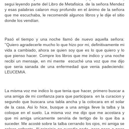
segui leyendo parte del Libro de Metafisica de la señora Mendez
y esas palabras calaron muy profundo en el ánimo de la señora
que me escuchaba, le recomendé algunos libros y le dije el sitio
donde los vendían.
Pasó el tiempo y una noche llamó de nuevo aquella señora:
''Quiero agradecerle mucho lo que hizo por mi, definitivamente mi
vida a cambiado, ahora se quien soy que es lo que quiero y lo
que pienso hacer. Compre los libros que me indico y una noche
recibi un mensaje, en mi mente escuché una voz que me dijo
que seria sanada de una enfermedad que venia padeciendo:
LEUCEMIA.
La misma voz me indico lo que tenia que hacer, primero buscar a
una amiga de mi confianza para que participara en la curacion y
segundo que buscara una tabla ancha y la colocara en el solar
de la casa. Asi lo hice, busque a una amiga lleve la talba y la
coloque en el suelo. La misma voz me dijo que me acostara y
que mi amiga unicamente serviria de tertigo de lo que iba a
suceder. Me acosté sobre la talba cerrando los ojos, mi amiga se
coloco enfrente. Al principio no sucedia nada, pero poco a poco