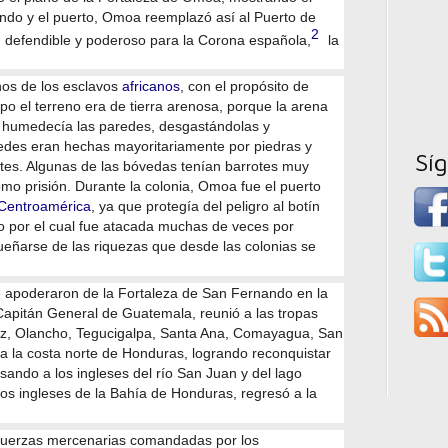
nando y el puerto, Omoa reemplazó así al Puerto de
2
ón defendible y poderoso para la Corona española,
​ la
nos de los esclavos
africanos
, con el propósito de
po el terreno era de tierra arenosa, porque la arena
y humedecía las paredes, desgastándolas y
edes eran hechas mayoritariamente por piedras y
Sí
ntes. Algunas de las bóvedas tenían barrotes muy
o prisión. Durante la colonia, Omoa fue el puerto
Centroamérica
, ya que protegía del peligro al botín
vo por el cual fue atacada muchas de veces por
eñarse de las riquezas que desde las colonias se
e apoderaron de la Fortaleza de San Fernando en la
apitán General de Guatemala, reunió a las tropas
z, Olancho, Tegucigalpa, Santa Ana, Comayagua, San
a la costa norte de Honduras, logrando reconquistar
lsando a los ingleses del río San Juan y del lago
os ingleses de la Bahía de Honduras, regresó a la
 fuerzas mercenarias comandadas por los