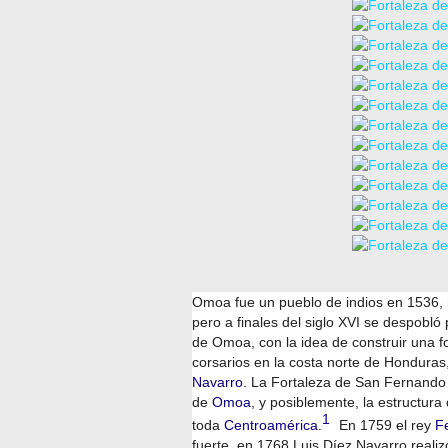
Omoa fue un pueblo de indios en 1536, 
pero a finales del siglo XVI se despobló
de Omoa, con la idea de construir una fo
corsarios en la costa norte de Honduras
Navarro
. La Fortaleza de San Fernando 
de
Omoa
, y posiblemente, la estructur
1
toda
Centroamérica
.
​ En 1759 el rey
F
fuerte, en 1768 Luis Díez Navarro reali