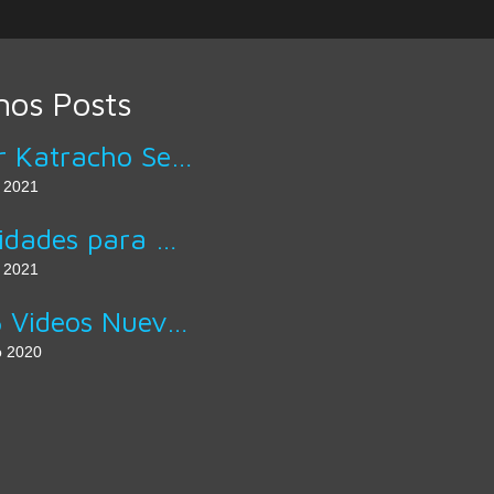
mos Posts
Sabor Katracho Servicio A Domicilio
 2021
Actividades para Mejorar la Letra
 2021
Top 5 Videos Nuevos de Artistas Hondureños
o 2020