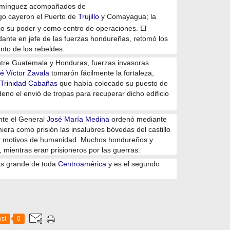
omínguez acompañados de
ego cayeron el Puerto de
Trujillo
y Comayagua; la
ajo su poder y como centro de operaciones. El
nte en jefe de las fuerzas hondureñas, retomó los
nto de los rebeldes.
entre Guatemala y Honduras, fuerzas invasoras
é Víctor Zavala
tomarón fácilmente la fortaleza,
 Trinidad Cabañas
que había colocado su puesto de
no el envió de tropas para recuperar dicho edificio
nte el General
José María Medina
ordenó mediante
ra como prisión las insalubres bóvedas del castillo
 motivos de humanidad. Muchos hondureños y
, mientras eran prisioneros por las guerras.
s grande de toda
Centroamérica
y es el segundo
st
0