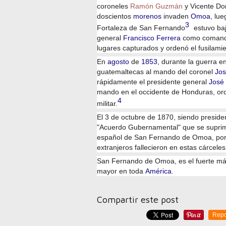
coroneles
Ramón Guzmán
y Vicente D
doscientos
morenos
invaden
Omoa
, lu
3
Fortaleza de San Fernando
​ estuvo b
general
Francisco Ferrera
como comanda
lugares capturados y ordenó el fusilamie
En
agosto
de
1853
, durante la guerra 
guatemaltecas al mando del coronel
Jos
rápidamente el presidente general
José
mando en el occidente de Honduras, orde
4
militar.
El 3 de octubre de 1870, siendo preside
"Acuerdo Gubernamental" que se suprimie
español de San Fernando de Omoa, por
extranjeros fallecieron en estas cárceles
San Fernando de Omoa, es el fuerte má
mayor en toda
América
.
Compartir este post
Repo