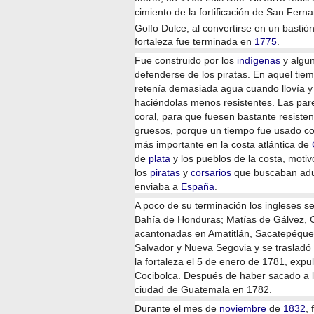
cimiento de la fortificación de San Fer
Golfo Dulce, al convertirse en un basti
fortaleza fue terminada en
1775
.
Fue construido por los
indígenas
y algu
defenderse de los piratas. En aquel tiem
retenía demasiada agua cuando llovía 
haciéndolas menos resistentes. Las par
coral, para que fuesen bastante resiste
gruesos, porque un tiempo fue usado com
más importante en la costa atlántica de
de
plata
y los pueblos de la costa, moti
los
piratas
y
corsarios
que buscaban adu
enviaba a
España
.
A poco de su terminación los ingleses s
Bahía de Honduras; Matías de Gálvez, C
acantonadas en Amatitlán, Sacatepéque
Salvador y Nueva Segovia y se trasladó 
la fortaleza el 5 de enero de 1781, expu
Cocibolca. Después de haber sacado a l
ciudad de Guatemala en 1782.
Durante el mes de
noviembre
de
1832
,