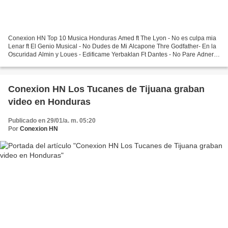
Conexion HN Top 10 Musica Honduras Amed ft The Lyon - No es culpa mia
Lenar ft El Genio Musical - No Dudes de Mi Alcapone Thre Godfather- En la
Oscuridad Almin y Loues - Edificame Yerbaklan Ft Dantes - No Pare Adner
Light Ft JDC Y Tayna - Sueño Contigo...
Conexion HN Los Tucanes de Tijuana graban
video en Honduras
Publicado en 29/01/a. m. 05:20
Por
Conexion HN