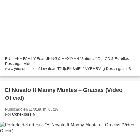
BULLAKA FAMILY Feat. JKING & MAXIMAN "Señorita" Del CD 5 Estrellas
Descargar Video:
www.yousendit.com/download/T2djeFllUzdEa1VYRHRVag Descarga mp3:
www.yousendit.com/download/dkJvclVBNDRwaFR2Wmc9PQDescargar
El Novato ft Manny Montes – Gracias (Video
Oficial)
Publicado en 11/01/a. m. 03:16
Por
Conexion HN