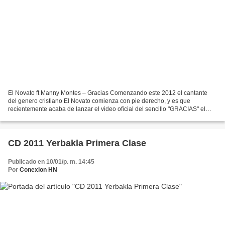
El Novato ft Manny Montes – Gracias Comenzando este 2012 el cantante
del genero cristiano El Novato comienza con pie derecho, y es que
recientemente acaba de lanzar el video oficial del sencillo "GRACIAS" el
cual es un Feat. junto al cantante internacional...
CD 2011 Yerbakla Primera Clase
Publicado en 10/01/p. m. 14:45
Por
Conexion HN