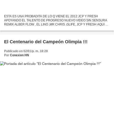
ESTA ES UNA PROBADITA DE LO Q VIENE EL 2012 JCP Y FRESH
APOYANDO EL TALENTO DE PROGRESO NUEVO VIDEO SIN SENSURA
REMIX ALBER FLOW , EL LINO ,MR CHRIS ,GLIFE, JCP Y FRESH AQUI SE
LOS DEJO http://youtu.be/t46C_TgQx-0 Film By. Deiby Yanes Invasion Music
Prod....
El Centenario del Campeón Olimpia !!!
Publicado en 02/01/p. m. 18:28
Por
Conexion HN