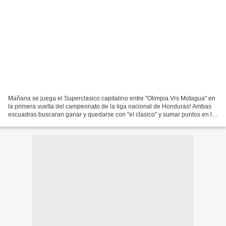
Mañana se juega el Superclasico capitalino entre ''Olimpia Vrs Motagua'' en
la primera vuelta del campeonato de la liga nacional de Honduras! Ambas
escuadras buscaran ganar y quedarse con ''el clasico'' y sumar puntos en la
tabla general... El partido...