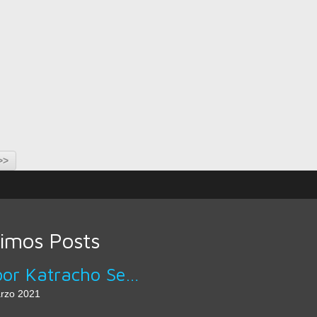
>>
timos Posts
Sabor Katracho Servicio A Domicilio
rzo 2021