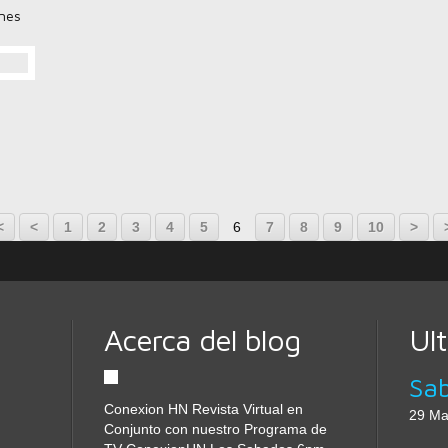
ines
20
30
40
50
<
<
1
2
3
4
5
6
7
8
9
10
>
Acerca del blog
Ul
Conexion HN Revista Virtual en
29 Ma
Conjunto con nuestro Programa de