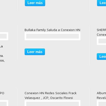
 8
moda,
Leer más
Lee
más s
Hondur
Bullaka Family Saluda a Conexion HN
SHERR
Conex
comentario(s)
La
Leer más
za.
Lee
los,
O
eo.
UPO
Conexion HN Redes Sociales Frack
Album
Velasquez , JCP, Oscarito Flowsi
Revela