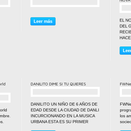
comentario(s)
EL N
Leer más
DEL 
RECI
HACE
QUE 
LLEV
Lee
DOND
FEAT
DOND
COLA
rld
DANILITO DIME SI TU QUIERES
FWNew
comentario(s)
DANILITO UN NIÑO DE 6 AÑOS DE
FWNew
orld
EDAD DESDE LA CIUDAD DE DANLI
progr
embre.
INCURCIONANDO EN LA MUSICA
los am
s.
URBANA ESTA ES SU PRIMER
socie
CANCION
disfr