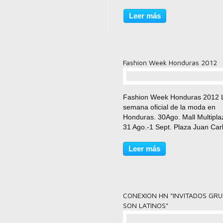
Rompebocinas Celebrando Sus
Años de Respeto!
Leer más
Fashion Week Honduras 2012
comentario(s)
Fashion Week Honduras 2012 
semana oficial de la moda en
Honduras. 30Ago. Mall Multipla
31 Ago.-1 Sept. Plaza Juan Car
Tegucigalpa. C-FWH12 PROM
from IGNACIO AZCONA on Vim
Leer más
CONEXION HN "INVITADOS GR
SON LATINOS"