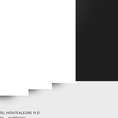
s Unplugged
Fernando Omoa Cortes
ía
EL MONTEALEGRE ft El
TO - ANTIDOTO