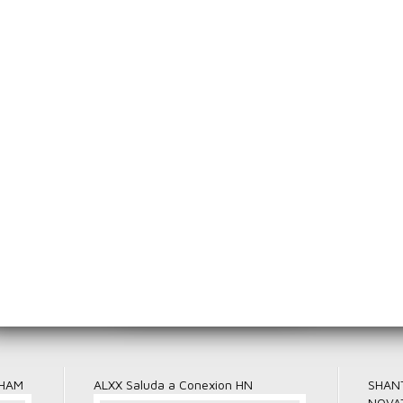
Emily Lizzel nos presenta Los Beneficios de tomar Agua
Sabor Katracho
Emily Lizzel nos presenta su súper Poder de los Valores
videños
Diablos Negro
Artistas Hondureños
Fortaleza de San 
a Mejorar la Letra
La limpia, la Chancha y la Santa Mar
Katracho Servicio A Domicilio
 HAM
ALXX Saluda a Conexion HN
SHANT
NOVA