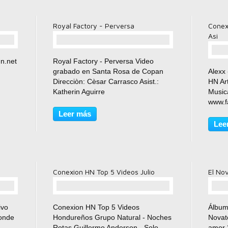
Royal Factory - Perversa
Conex
Asi
comentario(s)
hn.net
Royal Factory - Perversa Video
grabado en Santa Rosa de Copan
Alexx
Direcciòn: Cèsar Carrasco Asist.:
HN Art
Katherin Aguirre
Musica
www.facebook.com/DragoNok
www.f
Twitter: @estudiodragonok
www.t
Leer más
www.y
Lee
Conexion HN Top 5 Videos Julio
El No
comentario(s)
ivo
Conexion HN Top 5 Videos
Álbum
donde
Hondureños Grupo Natural - Noches
Novat
Rotas Guillermo Anderson - Solo
amor 2