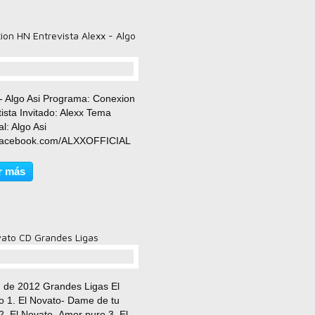
ion HN Entrevista Alexx - Algo
comentario(s)
 - Algo Asi Programa: Conexion
ista Invitado: Alexx Tema
l: Algo Asi
acebook.com/ALXXOFFICIAL
witter.com/ALXXOFFICIAL
outube.com/ALXXOFFICIAL
r más
vato CD Grandes Ligas
comentario(s)
 de 2012 Grandes Ligas El
o 1. El Novato- Dame de tu
. El Novato- Amor puro 3. El