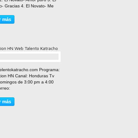
o- Gracias 4. El Novato- Me
 5. El Novato- No te vistas que
 6. El Novato- Tea Tea 7. El
r más
- I love you baby 8. El Novato-
soy...
ion HN Web Talento Katracho
comentario(s)
elentokatracho.com Programa:
ion HN Canal: Honduras Tv
Domingos de 3:00 pm a 4:00
rreo:
radahn@hotmai.com
elentokatracho.com
r más