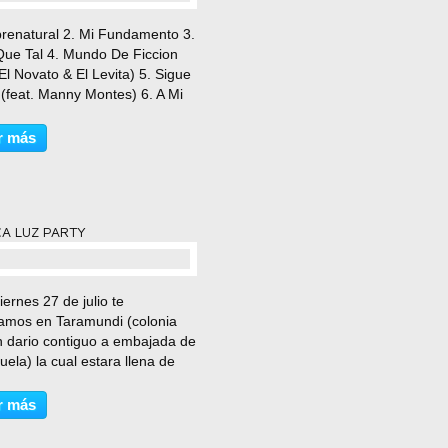
comentario(s)
brenatural 2. Mi Fundamento 3.
Que Tal 4. Mundo De Ficcion
 El Novato & El Levita) 5. Sigue
 (feat. Manny Montes) 6. A Mi
feat. El Novato, El Levita &
 Santo) 7. Te Noto Triste (feat.
r más
l) 8. El Silencio De la
d...
CA LUZ PARTY
comentario(s)
iernes 27 de julio te
amos en Taramundi (colonia
 dario contiguo a embajada de
ela) la cual estara llena de
esas... Presentacion de nuevos
 de Jcp & Fresh "Los
r más
sos" y lanzamiento oficial de
 A POCA LUZ 2 junto...