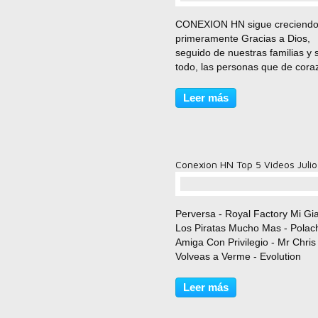
comentario(s)
CONEXION HN sigue creciend
primeramente Gracias a Dios,
seguido de nuestras familias y 
todo, las personas que de cora
siempre nos han apoyado dura
estos cuatro años que hemos
Leer más
pertenecido a los medios de
comunicacion, empezando com
blog,...
Conexion HN Top 5 Videos Julio
comentario(s)
Perversa - Royal Factory Mi Gia
Los Piratas Mucho Mas - Polac
Amiga Con Privilegio - Mr Chris
Volveas a Verme - Evolution
Leer más