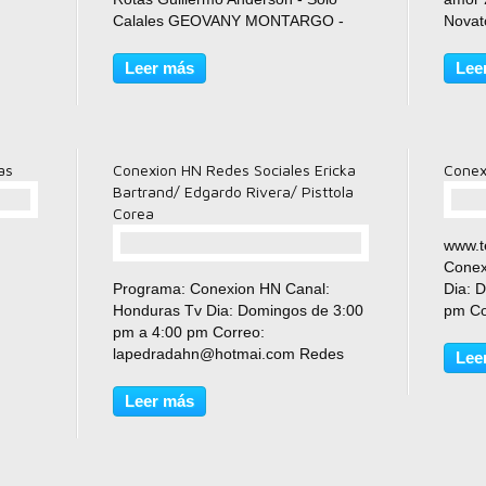
Calales GEOVANY MONTARGO -
Novat
s de
COCO FRESH "BAILANDO LENTO
llenas
 lo
Cerrato, Tyens, MC BAQ- Desde Mi
no vas
Leer más
Lee
Corazon Jireh Wilson - Se Hacabo
Novato
Libre 
as
Conexion HN Redes Sociales Ericka
Conex
Bartrand/ Edgardo Rivera/ Pisttola
Corea
www.t
Conex
comentario(s)
Programa: Conexion HN Canal:
Dia: 
Honduras Tv Dia: Domingos de 3:00
pm Co
pm a 4:00 pm Correo:
laped
lapedradahn@hotmai.com Redes
www.t
Lee
Sociales Ericka Bartrand/ Edgardo
Rivera/ Pisttola Corea
Leer más