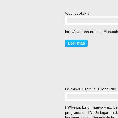
Web IpautaHN
comentario(s)
http://ipautahn.net http://ipauta
Leer más
FWNews. Capitulo 8 Honduras
comentario(s)
FWNews. Es un nuevo y exclus
programa de TV. Un lugar en 
los amantes del lifestyle de la