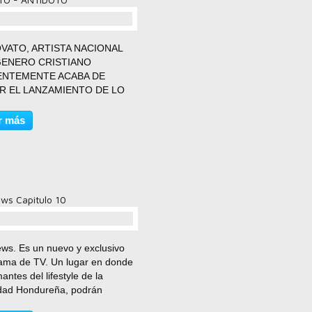
comentario(s)
OVATO, ARTISTA NACIONAL
GENERO CRISTIANO
ENTEMENTE ACABA DE
R EL LANZAMIENTO DE LO
ES SU NUEVO VIDEO EL CUAL
A POR NOMBRE "ANTIDOTO"
r más
E PODEMOS APRECIAR UN
. SHANTEL MONTE ALEGRE,
E EL NOVATO HACE UNA
BORACION CON...
s Capitulo 10
comentario(s)
s. Es un nuevo y exclusivo
ama de TV. Un lugar en donde
antes del lifestyle de la
dad Hondureña, podrán
utar de los mejores eventos de