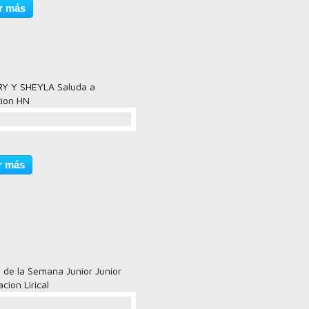
 la gente más exclusiva y lo
r más
ofisticado del acontecer
eño. Estilo de Vida,...
Y Y SHEYLA Saluda a
ion HN
comentario(s)
r más
 de la Semana Junior Junior
cion Lirical