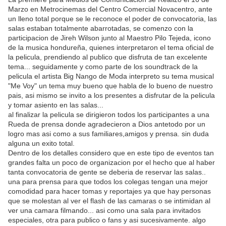
Marzo en Metrocinemas del Centro Comercial Novacentro, ante
un lleno total porque se le reconoce el poder de convocatoria, las
salas estaban totalmente abarrotadas, se comenzo con la
participacion de Jireh Wilson junto al Maestro Pilo Tejeda, icono
de la musica hondureña, quienes interpretaron el tema oficial de
la pelicula, prendiendo al publico que disfruta de tan excelente
tema... seguidamente y como parte de los soundtrack de la
pelicula el artista Big Nango de Moda interpreto su tema musical
"Me Voy" un tema muy bueno que habla de lo bueno de nuestro
pais, asi mismo se invito a los presentes a disfrutar de la pelicula
y tomar asiento en las salas...
al finalizar la pelicula se dirigieron todos los participantes a una
Rueda de prensa donde agradecieron a Dios antetodo por un
logro mas asi como a sus familiares,amigos y prensa. sin duda
alguna un exito total.
Dentro de los detalles considero que en este tipo de eventos tan
grandes falta un poco de organizacion por el hecho que al haber
tanta convocatoria de gente se deberia de reservar las salas..
una para prensa para que todos los colegas tengan una mejor
comodidad para hacer tomas y reportajes ya que hay personas
que se molestan al ver el flash de las camaras o se intimidan al
ver una camara filmando... asi como una sala para invitados
especiales, otra para publico o fans y asi sucesivamente. algo