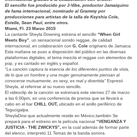
El sencillo fue producido por J-Vibe, productor Jamaiquino
de fama internacional, nominado al Grammy por
producciones para artistas de la talla de Keyshia Cole,
Estelle, Sean Paul, entre otros.
Miami, Fl. 23 Marzo 2015
La cantante Sheyla Downing estrena el sencillo
“When Girl
Meets Boy”
, un sensacional sonido reggae, de calidad
internacional, en colaboración con
G. Cole
originario de Jamaica.
Esta mañana se puso a disposición del público en las diversas
plataformas digitales, el tema mezcla el reggae con elementos de
pop, y es cantado en inglés y español.
“La canción captura la esencia de los diferentes puntos de vista,
de lo que un hombre y una mujer genuinamente piensan al
conocerse mutuamente, es sexy, es real y divertida”
Expresó
Sheyla, al referirse al su nuevo sencillo.
El videoclip de la canción se estrenará este viernes 27 de marzo
a las 6:00pm, en una conferencia de prensa que se llevará a
cabo en el bar
CHILL OUT,
ubicado en el anillo periférico de
Tegucigalpa.
SheylaDow que actualmente reside en México,también Se
prepará para el estreno en la película nacional
“VENGANZA Y
JUSTICIA - THE ZWICKYS”,
en la cual además de formar parte
del elenco, interpretó 11 Temas de la banda sonora.